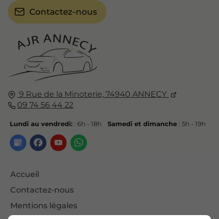
Contactez-nous
9 Rue de la Minoterie,
74940
ANNECY
09 74 56 44 22
Lundi au vendredi:
: 6h - 18h
Samedi et dimanche
: 5h - 19h
Accueil
Contactez-nous
Mentions légales