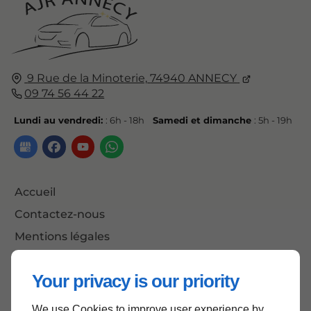
9 Rue de la Minoterie,
74940
ANNECY
09 74 56 44 22
Lundi au vendredi:
: 6h - 18h
Samedi et dimanche
: 5h - 19h
Accueil
Contactez-nous
Mentions légales
Plan du site
Your privacy is our priority
We use Cookies to improve user experience by