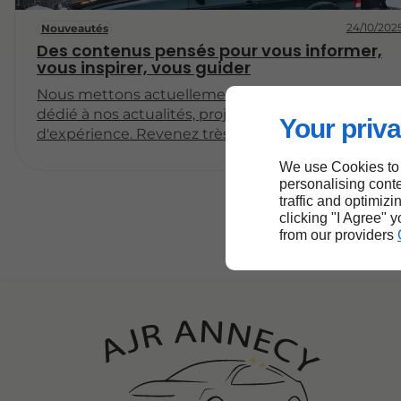
24/10/202
Nouveautés
Des contenus pensés pour vous informer,
vous inspirer, vous guider
Nous mettons actuellement en place un espace
dédié à nos actualités, projets et partages
Your priva
d'expérience. Revenez très bientôt pour découvrir
nos premiers articles !
We use Cookies to
personalising conte
traffic and optimizi
clicking "I Agree" 
from our providers