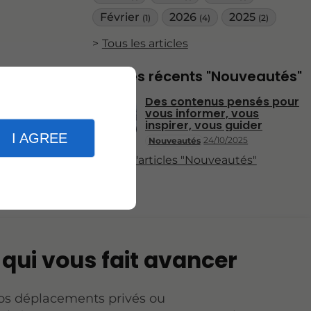
Février
2026
2025
(1)
(4)
(2)
Tous les articles
Articles récents "Nouveautés"
Des contenus pensés pour
vous informer, vous
inspirer, vous guider
I AGREE
24/10/2025
Nouveautés
Plus d'articles "Nouveautés"
i qui vous fait avancer
os déplacements privés ou