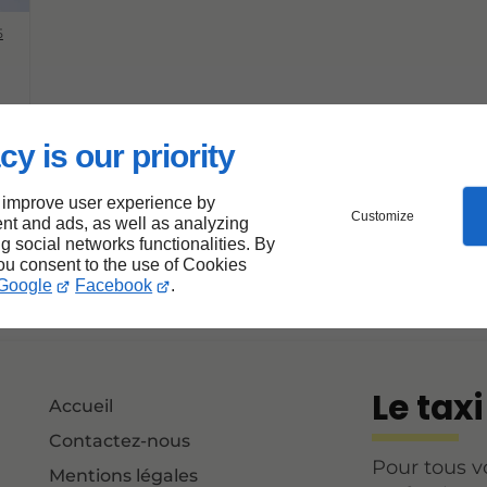
5
cy is our priority
 improve user experience by
Customize
nt and ads, as well as analyzing
ng social networks functionalities. By
you consent to the use of Cookies
Google
Facebook
.
Le tax
Accueil
Contactez-nous
Pour tous v
Mentions légales