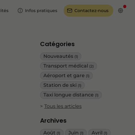
ités
Infos pratiques
Contactez-nous
Catégories
Nouveautés
(1)
Transport médical
(2)
Aéroport et gare
(1)
Station de ski
(1)
Taxi longue distance
(1)
Tous les articles
Archives
Août
Juin
Avril
(1)
(1)
(1)