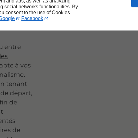
nt and ads, as well as analyzing
jours
ng social networks functionalities. By
you consent to the use of Cookies
Google
Facebook
.
u entre
les
apte à vos
nnalisme.
en tenant
 de départ,
afin de
et
entés
ires de