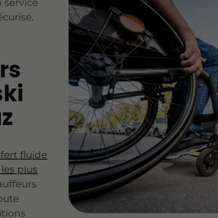
 service
écurisé.
rs
ski
az
fert fluide
les plus
auffeurs
oute
itions