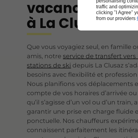
personalising conte
vacances et sé
traffic and optimizi
clicking "I Agree" 
à La Clusaz
from our providers
Que vous voyagiez seul, en famille o
amis, notre
service de transfert vers 
stations de ski
depuis La Clusaz s’ad
besoins avec flexibilité et professio
Nous planifions vos déplacements 
compte de vos horaires d’arrivée ou
qu’il s’agisse d’un vol ou d’un train, 
garantir une prise en charge fluide 
ponctuelle. Nos chauffeurs expérim
connaissent parfaitement les itinéra