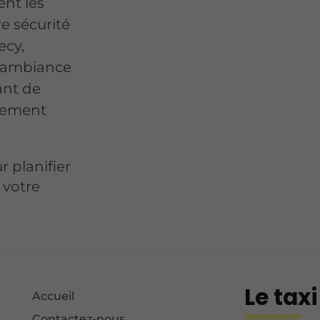
ent les
re sécurité
ecy,
e ambiance
ant de
inement
 planifier
 votre
Le tax
Accueil
Contactez-nous