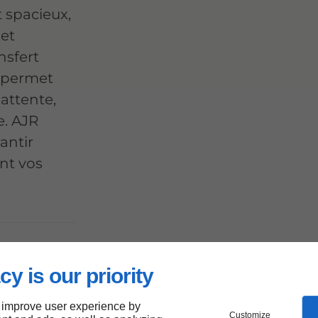
 spacieux,
 et
nsfert
s permet
 attente,
e. AJR
antir
ant vos
cy is our priority
os
 improve user experience by
Customize